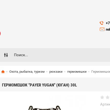
+7
re
Охота, рыбалка, туризм
рюкзаки
гермомешки
Гермомешок 
ГЕРМОМЕШОК "PAYER YUGAN" (ЮГАН) 30L
Артик