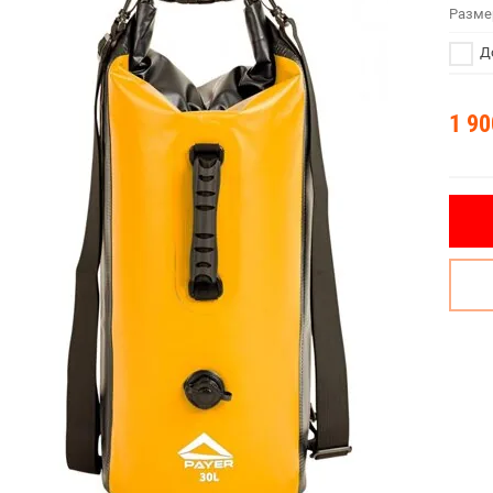
Разме
До
1 90